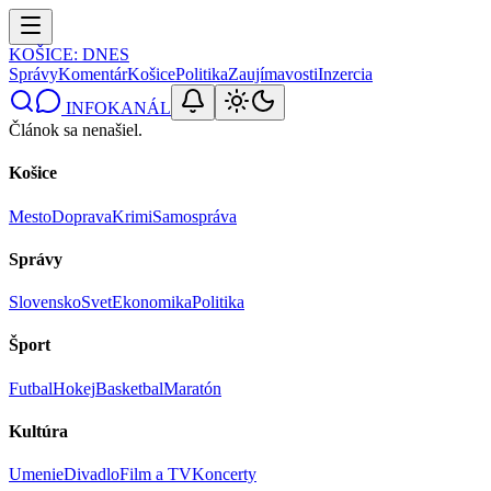
KOŠICE
: DNES
Správy
Komentár
Košice
Politika
Zaujímavosti
Inzercia
INFOKANÁL
Článok sa nenašiel.
Košice
Mesto
Doprava
Krimi
Samospráva
Správy
Slovensko
Svet
Ekonomika
Politika
Šport
Futbal
Hokej
Basketbal
Maratón
Kultúra
Umenie
Divadlo
Film a TV
Koncerty