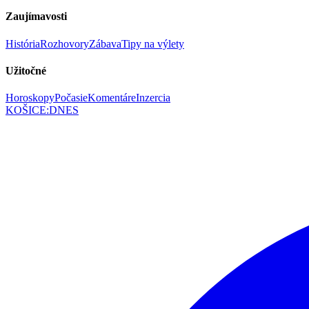
Zaujímavosti
História
Rozhovory
Zábava
Tipy na výlety
Užitočné
Horoskopy
Počasie
Komentáre
Inzercia
KOŠICE
:
DNES