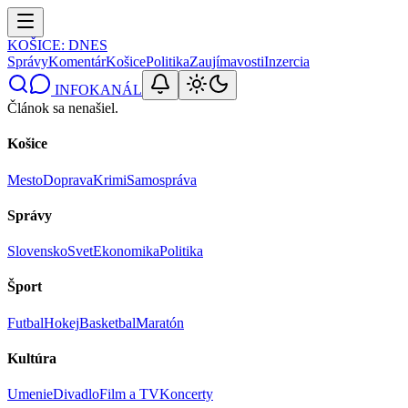
KOŠICE
: DNES
Správy
Komentár
Košice
Politika
Zaujímavosti
Inzercia
INFOKANÁL
Článok sa nenašiel.
Košice
Mesto
Doprava
Krimi
Samospráva
Správy
Slovensko
Svet
Ekonomika
Politika
Šport
Futbal
Hokej
Basketbal
Maratón
Kultúra
Umenie
Divadlo
Film a TV
Koncerty