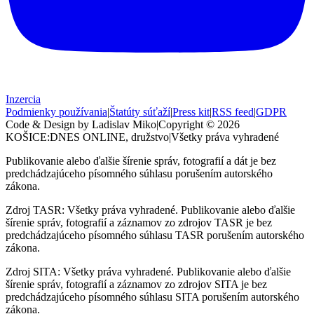
Inzercia
Podmienky používania
|
Štatúty súťaží
|
Press kit
|
RSS feed
|
GDPR
Code & Design by Ladislav Miko
|
Copyright © 2026
KOŠICE:DNES
ONLINE, družstvo
|
Všetky práva vyhradené
Publikovanie alebo ďalšie šírenie správ, fotografií a dát je bez
predchádzajúceho písomného súhlasu porušením autorského
zákona.
Zdroj TASR: Všetky práva vyhradené. Publikovanie alebo ďalšie
šírenie správ, fotografií a záznamov zo zdrojov TASR je bez
predchádzajúceho písomného súhlasu TASR porušením autorského
zákona.
Zdroj SITA: Všetky práva vyhradené. Publikovanie alebo ďalšie
šírenie správ, fotografií a záznamov zo zdrojov SITA je bez
predchádzajúceho písomného súhlasu SITA porušením autorského
zákona.