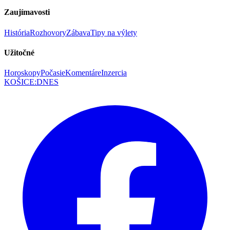
Zaujímavosti
História
Rozhovory
Zábava
Tipy na výlety
Užitočné
Horoskopy
Počasie
Komentáre
Inzercia
KOŠICE
:
DNES